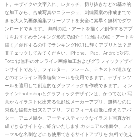
ト。モザイクや文字入れ、レタッチ、切り抜きなどの基本的
な加工から、合成写真やコラージュ、刺繍図案の作成までで
きる大人気画像編集フリーソフトを安全に素早く無料でダウ
ンロードできます。 無料の絵・アートを描く／創作するアプ
リをおすすめランキング形式で紹介！128個もの絵・アートを
描く／創作するの中でランキングNO.1に輝くアプリとは？是
非チェックしてみてください。iPhone、iPad、Android対応。
Fotorは無料のオンライン画像加工およびグラフィックデザイ
ンサイトであり、フィルター、フレーム、テキストの追加な
どのオンライン画像編集ツールを使用できます。デザインツ
ールを適用して創造的なグラフィックを作成できます。 オン
ラインPhotoshopとグラフィックデザインは、かつてない 写
真からイラスト化出来る似顔絵メーカーアプリ、無料なのに
秀逸な編集が出来るアプリ、プロフィール画像に使えるアバ
ター、アニメ風や、アーティスティックなイラスト写真が作
成できるサイトをご紹介いたします!カジュアル場面や、フォ
ーマルな名刺などにも使用できるサイトアプリを 無料で使え