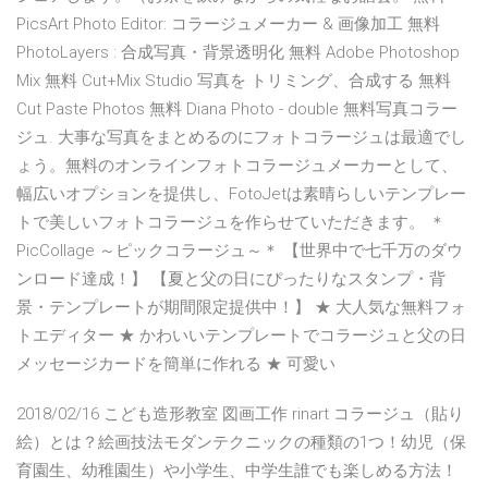
PicsArt Photo Editor: コラージュメーカー & 画像加工 無料
PhotoLayers : 合成写真・背景透明化 無料 Adobe Photoshop
Mix 無料 Cut+Mix Studio 写真を トリミング、合成する 無料
Cut Paste Photos 無料 Diana Photo - double 無料写真コラー
ジュ. 大事な写真をまとめるのにフォトコラージュは最適でし
ょう。無料のオンラインフォトコラージュメーカーとして、
幅広いオプションを提供し、FotoJetは素晴らしいテンプレー
トで美しいフォトコラージュを作らせていただきます。 ＊
PicCollage ～ピックコラージュ～＊ 【世界中で七千万のダウ
ンロード達成！】 【夏と父の日にぴったりなスタンプ・背
景・テンプレートが期間限定提供中！】 ★ 大人気な無料フォ
トエディター ★ かわいいテンプレートでコラージュと父の日
メッセージカードを簡単に作れる ★ 可愛い
2018/02/16 こども造形教室 図画工作 rinart コラージュ（貼り
絵）とは？絵画技法モダンテクニックの種類の1つ！幼児（保
育園生、幼稚園生）や小学生、中学生誰でも楽しめる方法！