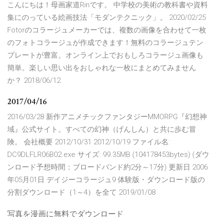
こんにちは！母画家道Rinです。 中学校の美術の教科書や資料
集にのっている絵画技法「モダンテクニック」。 2020/02/25
Fotorのコラージュメーカーでは、複数の画像を合わせて一枚
のフォトコラージュが作成できます！無料のコラージュテン
プレートが豊富。オンライン上でおもしろコラージュ画像も
簡単。楽しい思い出をおしゃれな一枚にまとめてみません
か？ 2018/06/12
2017/04/16
2016/03/28 新作アニメチックファンタジーMMORPG『幻想神
域』公式サイト。すべての幻神（げんしん）と共に歩む冒
険。 会社概要 2012/10/31 2012/10/19 ファイル名:
DC9DLFLR06B02.exe サイズ: 99.35MB (104178453bytes) (ダウ
ンロード予想時間：ブロードバンド約2分～17分) 更新日 2006
年05月01日 デイジーコラージュ9 体験版・ダウンロード版の
分割ダウンロード（1～4）を全て 2019/01/08
写真を漫画に無料でダウンロード