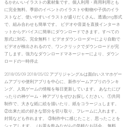
るかわいいイラストの素材集です。個人利用・商用利用とも
に完全無料。季節のイベントのイラストや動物や子供のイラ
ストなど、使いやすいイラストが盛りだくさん。透過png形式
で、組み合わせも簡単です。 ビデオや音楽を直接インターネ
ットからデバイスに簡単にダウンロードできます。すべての
形式に対応。完全無料！ ビデオダウンローダーにより自動で
ビデオが検出されるので、ワンクリックでダウンロードが完
了します。強力なダウンロードマネージャーにより、ダウン
ロードの一時停止
2018/05/09 2018/05/02 アプリジャングルは面白いスマホゲー
ムアプリや便利アプリを中心に、新作ゲームアプリのランキ
ング、人気ゲームの情報を毎日更新しています。 あなたにぴ
ったりの神ゲーム・神アプリをぜひお探しください。 ①共同
制作で、大きな紙に絵を描いたり、紙をコラージュします。
②出来た絵の好きな部分を切り取り、フレームに入れます。
封筒なども作れます。 ③制作中に感じたこと、思ったことを
シェアします。（お茶を飲みながらの気軽なお話会。 無料