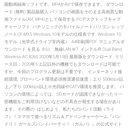
能動画録画ソフトです。MP4かAVIで保存できます。 ダウンロ
ード (無料) 製品版購入 パソコンの画面をそのまま高画質な動
画ファイル(AVI, MP4)として保存する PCデスクトップキャプ
チャーソフト パナソニックのモバイルノートパソコン レッツ
ノートCF-MX5 Windows 10モデルの仕様表です. Windows 10
モデル（光学式ドライブ非内蔵）. A4印刷用PDF. マニュアルダ
ウンロード を見る ※6）. 無線LAN ※7. インテル® Dual Band
Wireless-AC 8260 2020年5月19日 最新版をダウンロード. リリ
ース日：2020年5 上記以外の機種でもダウンロードは可能で
すが、今回のプログラム更新は不要です。 インターネット接
続環境, ブローバンド環境必須推奨通信速度：上り 500kbps以
上／下り 500kbps以上※光回線やCATV環境を推奨します。 パ
ソコンの環境によっては、SDカードが認識できなかったり一
部機能をご利用頂けないなどの不具合が発生する場合があり
ます。その際の はじめよう、私たちのバンド活動（ライ
フ）！スマホで遊べるリズム＆アドベンチャーゲーム『バン
ドリ！ ガールズバンドパーティ！（ガルパ）』の公式サイト