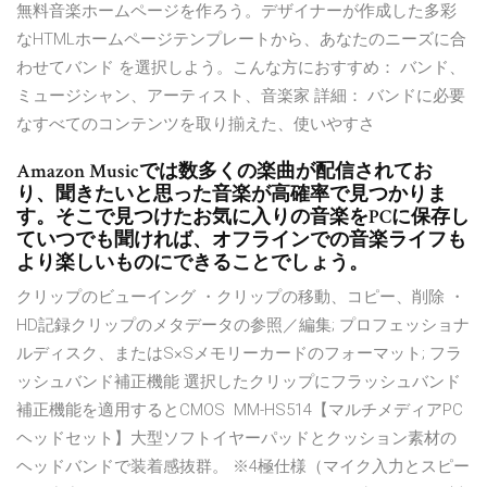
無料音楽ホームページを作ろう。デザイナーが作成した多彩
なHTMLホームページテンプレートから、あなたのニーズに合
わせてバンド を選択しよう。こんな方におすすめ： バンド、
ミュージシャン、アーティスト、音楽家 詳細： バンドに必要
なすべてのコンテンツを取り揃えた、使いやすさ
Amazon Musicでは数多くの楽曲が配信されてお
り、聞きたいと思った音楽が高確率で見つかりま
す。そこで見つけたお気に入りの音楽をPCに保存し
ていつでも聞ければ、オフラインでの音楽ライフも
より楽しいものにできることでしょう。
クリップのビューイング ・クリップの移動、コピー、削除 ・
HD記録クリップのメタデータの参照／編集; プロフェッショナ
ルディスク、またはS×Sメモリーカードのフォーマット; フラ
ッシュバンド補正機能 選択したクリップにフラッシュバンド
補正機能を適用するとCMOS MM-HS514【マルチメディアPC
ヘッドセット】大型ソフトイヤーパッドとクッション素材の
ヘッドバンドで装着感抜群。 ※4極仕様（マイク入力とスピー