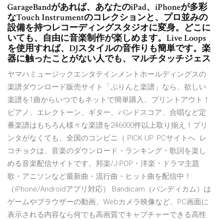
‎GarageBandがあれば、あなたのiPad、iPhoneが多彩
なTouch Instrumentのコレクションと、プロ並みの
設備を持つレコーディングスタジオに変身。どこに
いても、自由に音楽制作が楽しめます。Live Loops
を使用すれば、DJスタイルの音作りも簡単です。楽
器に触ったことがない人でも、マルチタッチジェス
ヤマハミュージックエンタテインメントホールディングスの
楽譜ダウンロード販売サイト「ぷりんと楽譜」なら、欲しい
楽譜を1曲からいつでもネットで簡単購入、プリントアウト！
ピアノ、エレクトーン、ギター、バンドスコア、合唱など定
番楽譜はもちろん様々な楽譜を246000件以上取り揃え！プリ
ンタがなくても、全国のコンビニ（ PICK UP. PCサイトへ レ
コチョクは、音楽のダウンロード・ランキング・歌詞を楽し
める音楽配信サイトです。邦楽/J-POP・洋楽・ドラマ主題
歌・アニソンなど最新曲・流行曲・ヒット曲を配信中！
（iPhone/Androidアプリ対応） Bandicam（バンディカム）は
ゲームやブラウザーの動画、Webカメラ映像など、PC画面に
表示される内容なら何でも高画質でキャプチャーできる高性