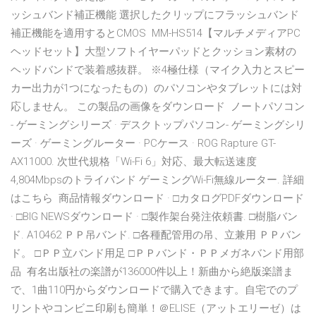
ッシュバンド補正機能 選択したクリップにフラッシュバンド
補正機能を適用するとCMOS MM-HS514【マルチメディアPC
ヘッドセット】大型ソフトイヤーパッドとクッション素材の
ヘッドバンドで装着感抜群。 ※4極仕様（マイク入力とスピー
カー出力が1つになったもの）のパソコンやタブレットには対
応しません。 この製品の画像をダウンロード ノートパソコン
- ゲーミングシリーズ · デスクトップパソコン- ゲーミングシリ
ーズ · ゲーミングルーター · PCケース · ROG Rapture GT-
AX11000. 次世代規格「Wi-Fi 6」対応、最大転送速度
4,804Mbpsのトライバンド ゲーミングWi-Fi無線ルーター. 詳細
はこちら 商品情報ダウンロード · □カタログPDFダウンロード
· □BIG NEWSダウンロード · □製作架台発注依頼書. □樹脂バン
ド. A10462 ＰＰ吊バンド. □各種配管用の吊、立兼用 ＰＰバン
ド。 □ＰＰ立バンド用足 □ＰＰバンド・ＰＰメガネバンド用部
品 有名出版社の楽譜が136000件以上！新曲から絶版楽譜ま
で、1曲110円からダウンロードで購入できます。自宅でのプ
リントやコンビニ印刷も簡単！＠ELISE（アットエリーゼ）は