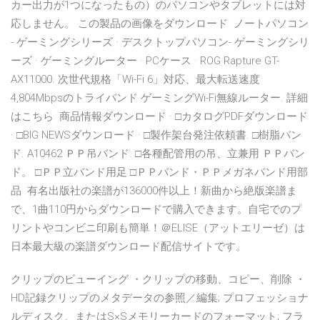
カー出力が1つになったもの）のパソコンやタブレットには対
応しません。 この製品の画像をダウンロード ノートパソコン
- ゲーミングシリーズ · デスクトップパソコン- ゲーミングシリ
ーズ · ゲーミングルーター · PCケース · ROG Rapture GT-
AX11000. 次世代規格「Wi-Fi 6」対応、最大転送速度
4,804Mbpsのトライバンド ゲーミングWi-Fi無線ルーター. 詳細
はこちら 商品情報ダウンロード · □カタログPDFダウンロード
· □BIG NEWSダウンロード · □製作架台発注依頼書. □樹脂バン
ド. A10462 ＰＰ吊バンド. □各種配管用の吊、立兼用 ＰＰバン
ド。 □ＰＰ立バンド用足 □ＰＰバンド・ＰＰメガネバンド用部
品 有名出版社の楽譜が136000件以上！新曲から絶版楽譜ま
で、1曲110円からダウンロードで購入できます。自宅でのプ
リントやコンビニ印刷も簡単！＠ELISE（アットエリーゼ）は
日本最大級の楽譜ダウンロード配信サイトです。
クリップのビューイング ・クリップの移動、コピー、削除 ・
HD記録クリップのメタデータの参照／編集; プロフェッショナ
ルディスク、またはS×Sメモリーカードのフォーマット; フラ