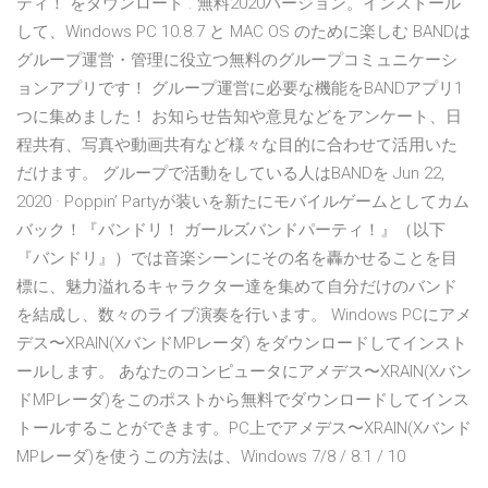
ティ！ をダウンロード . 無料2020バージョン。インストール
して、Windows PC 10.8.7 と MAC OS のために楽しむ BANDは
グループ運営・管理に役立つ無料のグループコミュニケーシ
ョンアプリです！ グループ運営に必要な機能をBANDアプリ1
つに集めました！ お知らせ告知や意見などをアンケート、日
程共有、写真や動画共有など様々な目的に合わせて活用いた
だけます。 グループで活動をしている人はBANDを Jun 22,
2020 · Poppin’ Partyが装いを新たにモバイルゲームとしてカム
バック！『バンドリ！ ガールズバンドパーティ！』（以下
『バンドリ』）では音楽シーンにその名を轟かせることを目
標に、魅力溢れるキャラクター達を集めて自分だけのバンド
を結成し、数々のライブ演奏を行います。 Windows PCにアメ
デス〜XRAIN(XバンドMPレーダ) をダウンロードしてインスト
ールします。 あなたのコンピュータにアメデス〜XRAIN(Xバン
ドMPレーダ)をこのポストから無料でダウンロードしてインス
トールすることができます。PC上でアメデス〜XRAIN(Xバンド
MPレーダ)を使うこの方法は、Windows 7/8 / 8.1 / 10