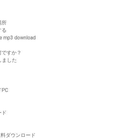
場所
する
ree mp3 download
何ですか？
しました
PC
ード
ト無料ダウンロード