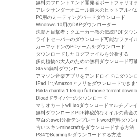
無料のフロントエンド開発者ポートフォリオ
アレクサンダーオニール最大のヒットアルバ
PC用のミーティングバードダウンロード
Windows 10用のDAPダウンローダー
沈黙と目撃者：クエーカー教の伝統PDFダウ
ライトセーバーのダウンロード可能なファイ
カーマゲドンのPCゲームをダウンロード
ダウンロードしたログファイルを分析する
多肉植物の大人のための無料ダウンロード可
Gta vc無料ダウンロード
アマゾン音楽アプリをアンドロイドにダウン
IPad 1でAmazonアプリをダウンロードでき
Rakta charitra 1 telugu full movie torrent downl
Dloadドライバーのダウンロード
マリオカートwii isoダウンロードマルチプレ
無料ダウンロードPDF神秘的なオイルの黄金
空白のswot分析テンプレートword無料ダウ
古いスキンminecraftをダウンロードする方法
PS4でBeamngをダウンロードする方法